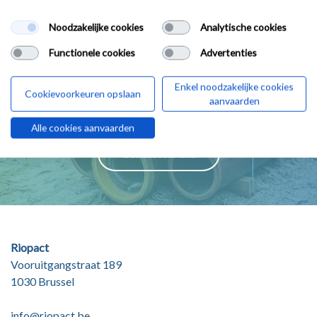
Noodzakelijke cookies
Analytische cookies
Functionele cookies
Advertenties
Riopact is een samenwerking tussen De
Watergroep en Aquafin
Enkel noodzakelijke cookies
Cookievoorkeuren opslaan
aanvaarden
Nood aan meer informatie?
Alle cookies aanvaarden
Contacteer ons
Riopact
Vooruitgangstraat 189
1030 Brussel
info@riopact.be